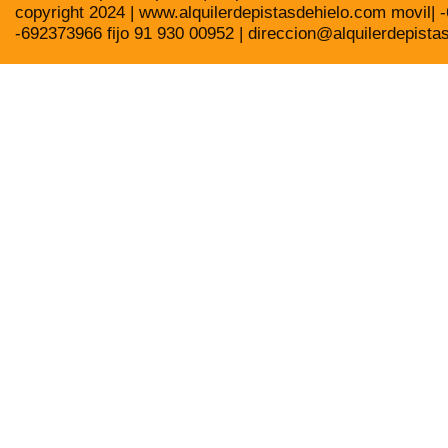
copyright 2024 | www.alquilerdepistasdehielo.com movil|
-692373966 fijo 91 930 00952 | direccion@alquilerdepista